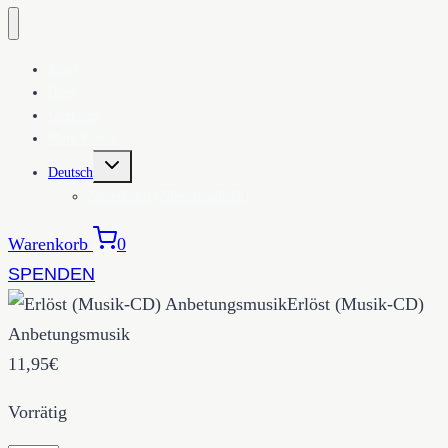
Shop
Blog
Über uns
Mein Konto
UNTERMENÜ
Deutsch
UMSCHALTEN
Nederlands
(
Niederländisch
)
Warenkorb
0
SPENDEN
Erlöst (Musik-CD)
Anbetungsmusik
11,95
€
Vorrätig